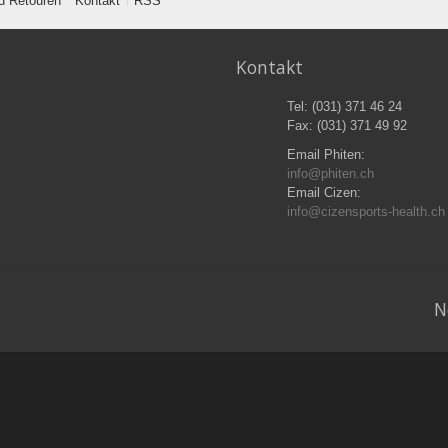
d Retouren
Kontakt
RSS
Kontakt
Tel: (031) 371 46 24
Fax: (031) 371 49 92
Email Phiten:
info@phiten.ch
Email Cizen:
info@cizensports-health.ch
N