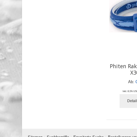
Phiten Ra
X3
Ab:
Inkl. 8.1% USt
Detai