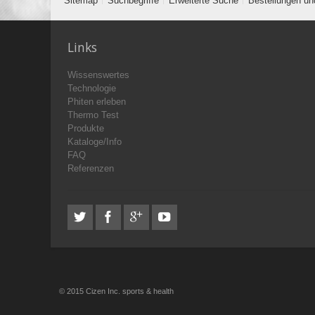
Sitemap
Suchbegriffe
Erweiterte Suche
Bestellungen un
Links
Wissenswertes
Technologie
Phiten erleben
Thermo Test
Produkte
Kataloge/Info
FAQ
Referenzen
© 2015 Cizen Inc. sports & health