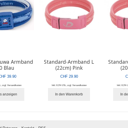
kuwa Armband
Standard-Armband L
Standa
0 Blau
(22cm) Pink
(2
CHF 39.90
CHF 29.90
C
.
,
zzgl.
Versandkosten
Inkl. 8.1% USt.
,
zzgl.
Versandkosten
Inkl. 8.1% 
ls anzeigen
In den Warenkorb
In d