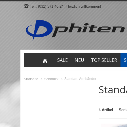
Tel.: (031) 371 46 24
Herzlich willkommen!
SALE
NEU
TOP SELLER
S
Standard Armbänder
Startseite
Schmuck
Stand
4 Artikel
Sort