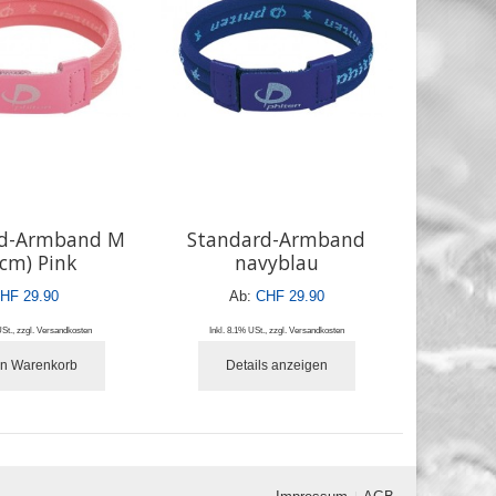
rd-Armband M
Standard-Armband
0cm) Pink
navyblau
HF 29.90
Ab:
CHF 29.90
USt.
,
zzgl.
Versandkosten
Inkl. 8.1% USt.
,
zzgl.
Versandkosten
en Warenkorb
Details anzeigen