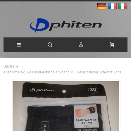
Startseite
Titanium Rakuwa Hand-/Fussgelenkband METAX (6x30cm) Schwarz 2pcs