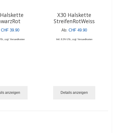
Halskette
X30 Halskette
hwarzRot
StreifenRotWeiss
CHF 39.90
Ab:
CHF 49.90
USt.
,
zzgl.
Versandkosten
Inkl. 8.1% USt.
,
zzgl.
Versandkosten
ils anzeigen
Details anzeigen