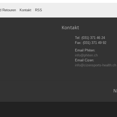
d Retouren
Kontakt
RSS
Kontakt
Tel: (031) 371 46 24
Fax: (031) 371 49 92
Email Phiten:
info@phiten.ch
Email Cizen:
info@cizensports-health.ch
N