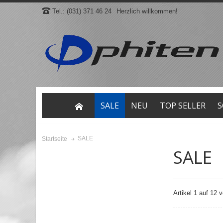
Tel.: (031) 371 46 24
Herzlich willkommen!
SALE
NEU
TOP SELLER
S
SALE
Startseite
SALE
Artikel 1 auf 12