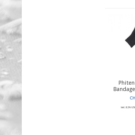
Phiten
Bandage
CH
Inkl. 8.1% USt