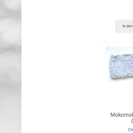
In de
Mokomok
CH