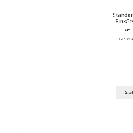
Standar
PinkGr
Ab:
Inkl. 8.1% USt
Detai