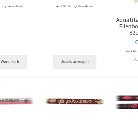
.
,
zzgl.
Versandkosten
Inkl. 8.1% USt.
,
zzgl.
Versandkosten
Aquatit
Ellenbo
32c
C
Inkl. 8.1% 
Au
n Warenkorb
Details anzeigen