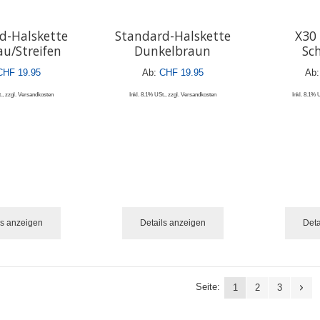
d-Halskette
Standard-Halskette
X30 
au/Streifen
Dunkelbraun
Sc
CHF 19.95
Ab:
CHF 19.95
Ab:
.
,
zzgl.
Versandkosten
Inkl. 8.1% USt.
,
zzgl.
Versandkosten
Inkl. 8.1% 
ls anzeigen
Details anzeigen
Deta
Seite:
1
2
3