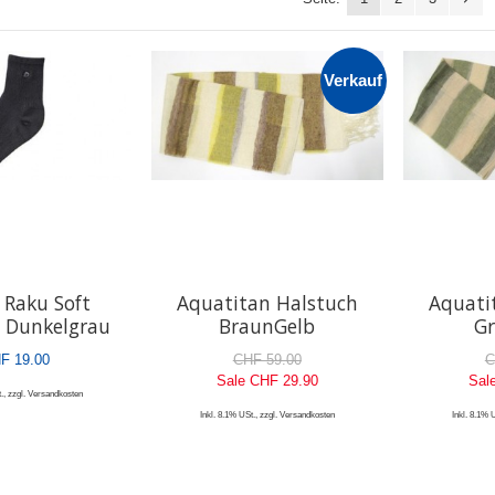
Verkauf
 Raku Soft
Aquatitan Halstuch
Aquati
 Dunkelgrau
BraunGelb
G
F 19.00
CHF 59.00
C
Sale
CHF 29.90
Sal
.
,
zzgl.
Versandkosten
Inkl. 8.1% USt.
,
zzgl.
Versandkosten
Inkl. 8.1% 