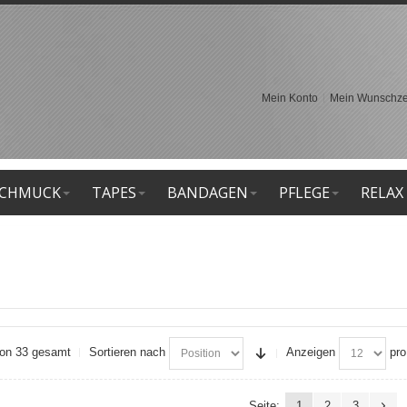
Mein Konto
Mein Wunschzet
CHMUCK
TAPES
BANDAGEN
PFLEGE
RELAX
 von 33 gesamt
Sortieren nach
Anzeigen
pro
Seite:
1
2
3