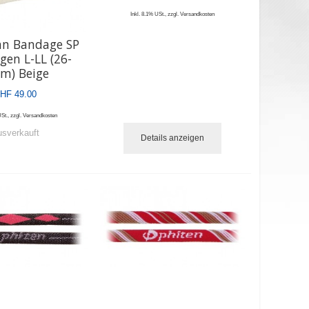
Inkl. 8.1% USt.
,
zzgl.
Versandkosten
an Bandage SP
gen L-LL (26-
m) Beige
HF 49.00
USt.
,
zzgl.
Versandkosten
sverkauft
Details anzeigen