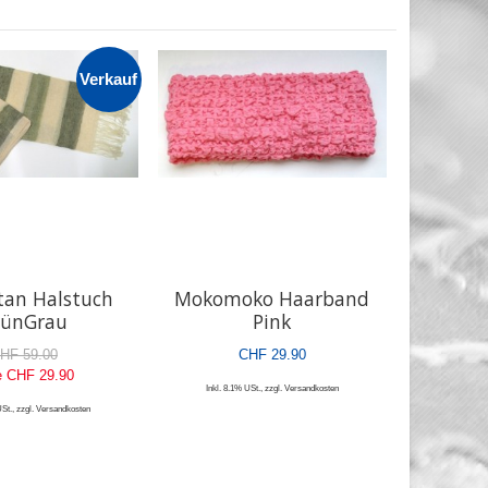
Verkauf
tan Halstuch
Mokomoko Haarband
rünGrau
Pink
HF 59.00
CHF 29.90
e
CHF 29.90
Inkl. 8.1% USt.
,
zzgl.
Versandkosten
USt.
,
zzgl.
Versandkosten