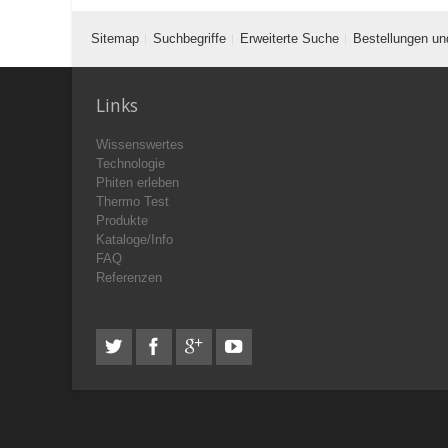
Sitemap
Suchbegriffe
Erweiterte Suche
Bestellungen un
Links
Wissenswertes
Technologie
Phiten erleben
Thermo Test
Produkte
Kataloge/Info
FAQ
Referenzen