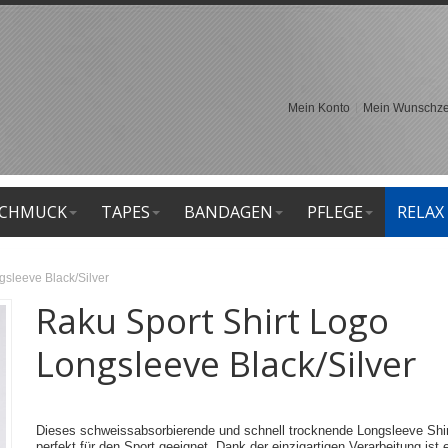
Mein Konto
Mein Wunschzet
CHMUCK
TAPES
BANDAGEN
PFLEGE
RELAX
gsleeve Black/Silver
Raku Sport Shirt Logo
Longsleeve Black/Silver
Dieses schweissabsorbierende und schnell trocknende Longsleeve Shirt
perfekt für den Sport geeignet. Dank der einzigartigen Verarbeitung ist