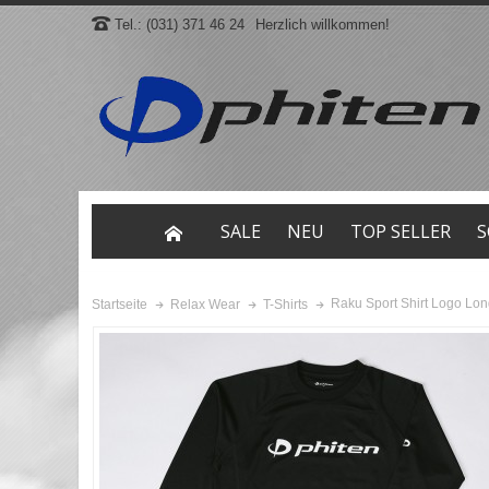
Tel.: (031) 371 46 24
Herzlich willkommen!
SALE
NEU
TOP SELLER
S
Raku Sport Shirt Logo Lon
Startseite
Relax Wear
T-Shirts