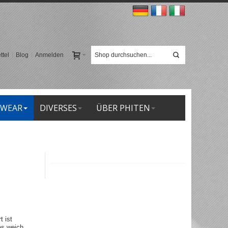
tel
Blog
Anmelden
 WEAR
DIVERSES
ÜBER PHITEN
 ist
 es weich