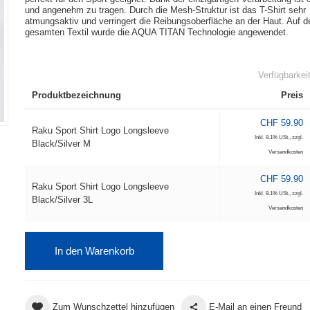
und angenehm zu tragen. Durch die Mesh-Struktur ist das T-Shirt sehr
atmungsaktiv und verringert die Reibungsoberfläche an der Haut. Auf 
gesamten Textil wurde die AQUA TITAN Technologie angewendet.
Verfügbarkei
Produktbezeichnung
Preis
CHF 59.90
Raku Sport Shirt Logo Longsleeve
Inkl. 8.1% USt.
,
zzgl.
Black/Silver M
Versandkosten
CHF 59.90
Raku Sport Shirt Logo Longsleeve
Inkl. 8.1% USt.
,
zzgl.
Black/Silver 3L
Versandkosten
In den Warenkorb
Zum Wunschzettel hinzufügen
E-Mail an einen Freund