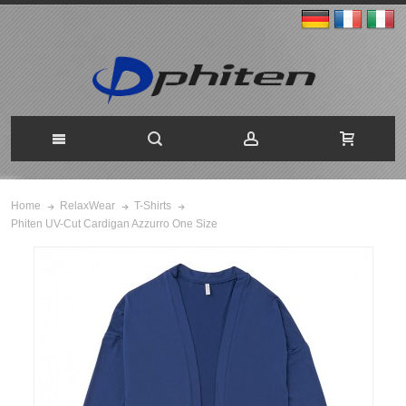
Home
RelaxWear
T-Shirts
Phiten UV-Cut Cardigan Azzurro One Size