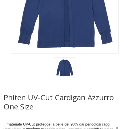
Phiten UV-Cut Cardigan Azzurro
One Size
Il materiale UV-Cut protegge la pelle del 98% dai pericolosi raggi
ultravioletti e previene macchie solari, lentiggini e scottature solari. Il