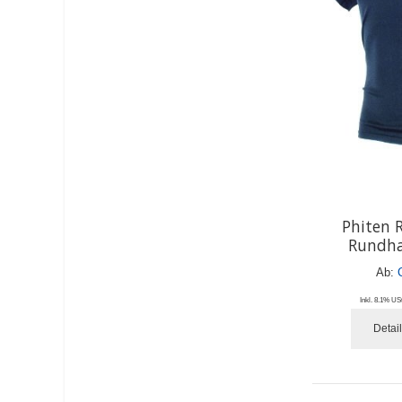
Phiten 
Rundha
Ab:
Inkl. 8.1% USt
Detai