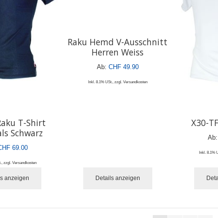
Raku Hemd V-Ausschnitt
Herren Weiss
Ab:
CHF 49.90
Inkl. 8.1% USt.
,
zzgl.
Versandkosten
Raku T-Shirt
X30-TF
ls Schwarz
Ab:
CHF 69.00
Inkl. 8.1% 
.
,
zzgl.
Versandkosten
ls anzeigen
Details anzeigen
Deta