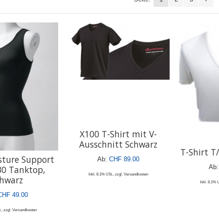
X100 T-Shirt mit V-
Ausschnitt Schwarz
T-Shirt T
sture Support
Ab:
CHF 89.00
Ab:
30 Tanktop,
Inkl. 8.1% USt.
,
zzgl.
Versandkosten
hwarz
Inkl. 8.1% 
CHF 49.00
.
,
zzgl.
Versandkosten