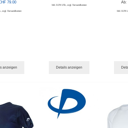
CHF 79.00
Ab:
Inkl. 8.1% USt.
,
zzgl.
Versandkosten
.
,
zzgl.
Versandkosten
Inkl. 8.1% 
ls anzeigen
Details anzeigen
Deta