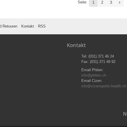
Seite:
1
2
3
d Retouren
Kontakt
RSS
Kontakt
Tel: (031) 371 46 24
Fax: (031) 371 49 92
Email Phiten:
info@phiten.ch
Email Cizen:
info@cizensports-health.ch
N