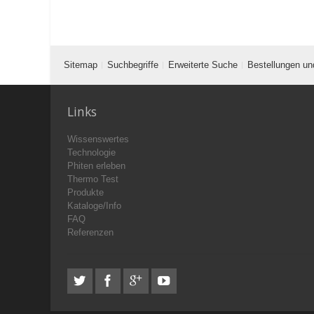
Sitemap
Suchbegriffe
Erweiterte Suche
Bestellungen un
Links
Wissenswertes
Technologie
Phiten erleben
Thermo Test
Produkte
Kataloge/Info
FAQ
Referenzen