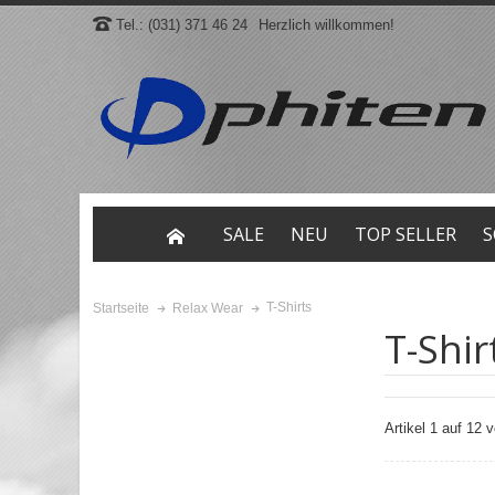
Tel.: (031) 371 46 24
Herzlich willkommen!
SALE
NEU
TOP SELLER
S
T-Shirts
Startseite
Relax Wear
T-Shir
Artikel 1 auf 12