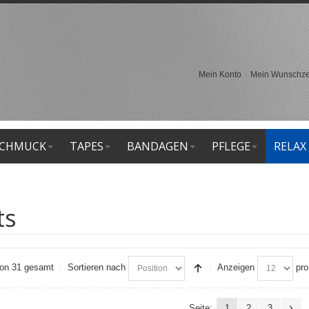
Mein Konto
Mein Wunschzet
CHMUCK
TAPES
BANDAGEN
PFLEGE
RELAX
ts
 von 31 gesamt
Sortieren nach
Anzeigen
pro
Seite:
1
2
3