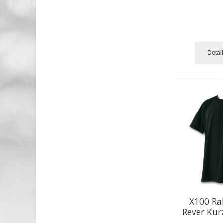
Detai
X100 Ra
Rever Ku