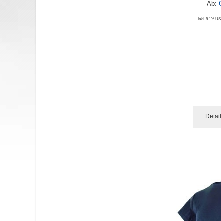
Ab:
Inkl. 8.1% USt
Detai