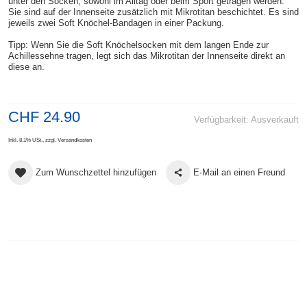
unter den Socken, sowohl im Alltag oder beim Sport getragen werden.
Sie sind auf der Innenseite zusätzlich mit Mikrotitan beschichtet. Es sind
jeweils zwei Soft Knöchel-Bandagen in einer Packung.
Tipp: Wenn Sie die Soft Knöchelsocken mit dem langen Ende zur
Achillessehne tragen, legt sich das Mikrotitan der Innenseite direkt an
diese an.
CHF 24.90
Verfügbarkeit:
Ausverkauft
Inkl. 8.1% USt.
,
zzgl.
Versandkosten
Zum Wunschzettel hinzufügen
E-Mail an einen Freund