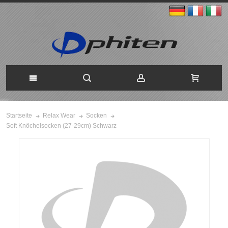
Startseite
Relax Wear
Socken
Soft Knöchelsocken (27-29cm) Schwarz