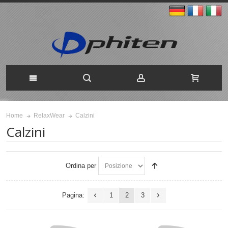
Calzini
Home
RelaxWear
Calzini
Ordina per
Pagina:
1
2
3