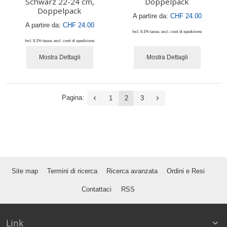
Schwarz 22-24 cm,
Doppelpack
Doppelpack
A partire da:
CHF 24.00
A partire da:
CHF 24.00
Incl. 8.1% tasse
,
escl.
costi di spedizione
Incl. 8.1% tasse
,
escl.
costi di spedizione
Mostra Dettagli
Mostra Dettagli
Pagina:
1
2
3
Site map
Termini di ricerca
Ricerca avanzata
Ordini e Resi
Contattaci
RSS
Link