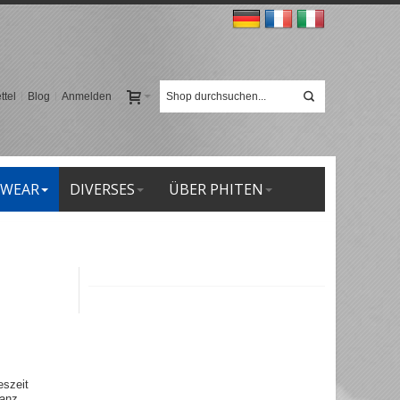
tel
Blog
Anmelden
 WEAR
DIVERSES
ÜBER PHITEN
eszeit
anz,