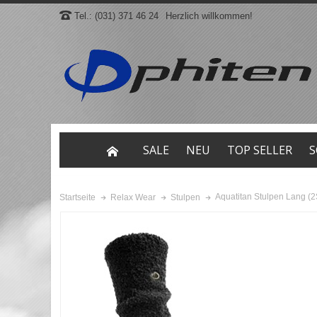
Tel.: (031) 371 46 24
Herzlich willkommen!
SALE
NEU
TOP SELLER
S
Aquatitan Stulpen Lang (2
Startseite
Relax Wear
Stulpen