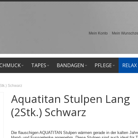
Mein Konto
Mein Wunschzet
CHMUCK
TAPES
BANDAGEN
PFLEGE
RELAX
Stk.) Schwarz
Aquatitan Stulpen Lang
(2Stk.) Schwarz
Die flauschigen AQUATITAN Stulpen wärmen gerade in der kalten Jahr
Hand- und Fussgelenke angenehm. Diese Stulpen sind auch ideal für T