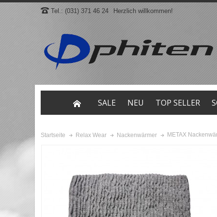
Tel.: (031) 371 46 24
Herzlich willkommen!
SALE
NEU
TOP SELLER
S
METAX Nackenwärm
Startseite
Relax Wear
Nackenwärmer