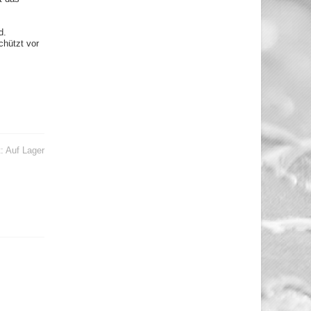
d.
chützt vor
t:
Auf Lager