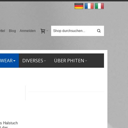
tel
Blog
Anmelden
 WEAR
DIVERSES
ÜBER PHITEN
es Halstuch
t das