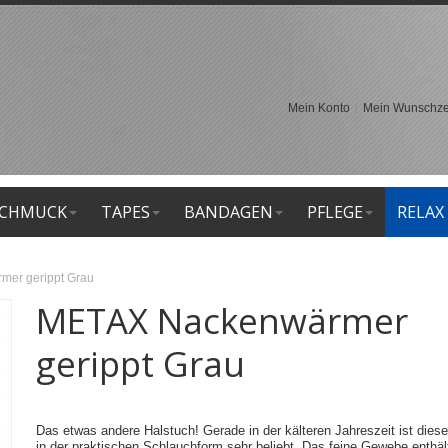
Mein Konto
Mein Wunschzet
CHMUCK
TAPES
BANDAGEN
PFLEGE
RELAX
er gerippt Grau
METAX Nackenwärmer
gerippt Grau
Das etwas andere Halstuch! Gerade in der kälteren Jahreszeit ist dies
in der praktischen Schlauchform sehr beliebt. Das feine Gewebe enthäl