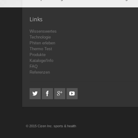
Links
Wissenswertes
Technologie
Phiten erleben
Thermo Test
Produkte
Kataloge/Info
FAQ
Referenzen
© 2015 Cizen Inc. sports & health