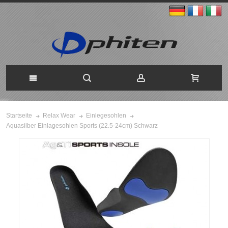
Startseite
Relax Wear
Einlegesohlen
Aquasilber Einlagesohlen Sports (22.5-24cm) Schwarz