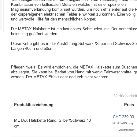
Kombination von kolloidalen Metallen welche mit einer speziellen
Magnesiumverbindung kombiniert wurden, um noch effizienter auf die 
der körpereigenen elektrischen Felder einwirken zu können. Eine völlig 
und wertvolle Hilfe für den menschlichen Körper.
Die METAX Halskette ist ein luxuriöses Schmuckstück. Der Verschlus
beidseitig geöffnet werden.
Diese Kette gibt es in der Ausführung Schwarz /Silber und Schwarz/Go
Längen 40cm und 50cm.
Pflegehinweis: Es wird empfohlen, die METAX Halskette zum Duschen
abzulegen. Sie kann bei Bedarf von Hand mit wenig Feinwaschmittel ge
werden. Der METAX Effekt geht dadurch nicht verloren.
Verfügbarkei
Produktbezeichnung
Preis
CHF 239.00
METAX Halskette Rund, Silber/Schwarz 40
Inkl. 8.1% USt.
,
zzgl.
cm
Versandkosten