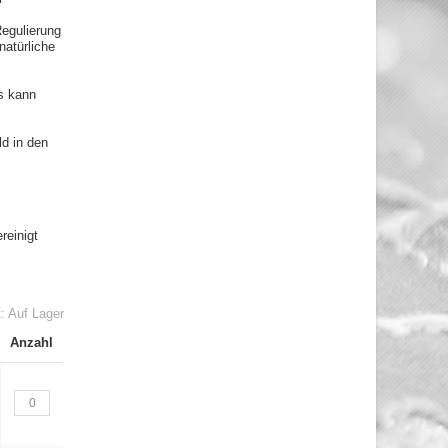
Regulierung
natürliche
s kann
ld in den
reinigt
t:
Auf Lager
Anzahl