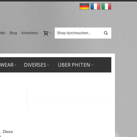
tel
Blog
Anmelden
 WEAR
DIVERSES
ÜBER PHITEN
t. Diese
r