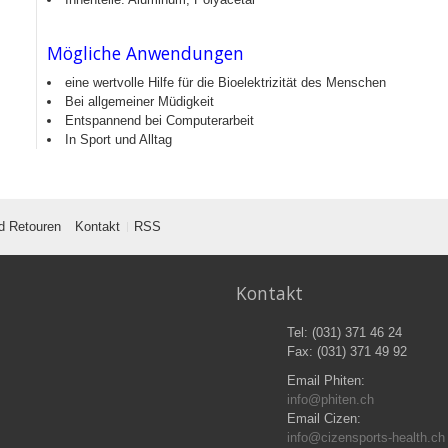
Mögliche Anwendungen
eine wertvolle Hilfe für die Bioelektrizität des Menschen
Bei allgemeiner Müdigkeit
Entspannend bei Computerarbeit
In Sport und Alltag
d Retouren
Kontakt
RSS
Kontakt
Tel: (031) 371 46 24
Fax: (031) 371 49 92
Email Phiten:
info@phiten.ch
Email Cizen:
info@cizensports-health.ch