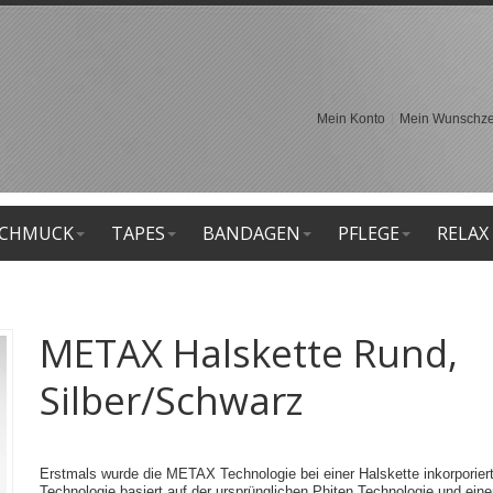
Mein Konto
Mein Wunschzet
CHMUCK
TAPES
BANDAGEN
PFLEGE
RELAX
METAX Halskette Rund,
Silber/Schwarz
Erstmals wurde die METAX Technologie bei einer Halskette inkorporier
Technologie basiert auf der ursprünglichen Phiten Technologie und eine