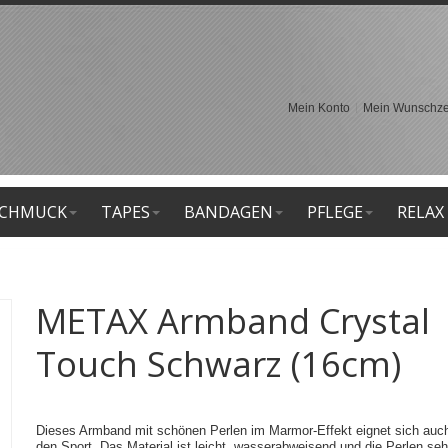
Mein Konto
Mein Wunschzet
CHMUCK
TAPES
BANDAGEN
PFLEGE
RELAX
METAX Armband Crystal
Touch Schwarz (16cm)
Dieses Armband mit schönen Perlen im Marmor-Effekt eignet sich auch
den Sport. Das Material ist leicht, wasserabweisend und die Perlen se