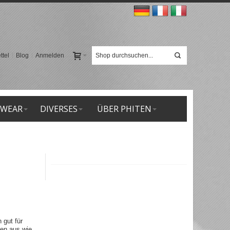
tel
Blog
Anmelden
 WEAR
DIVERSES
ÜBER PHITEN
 gut für
hen aus wie