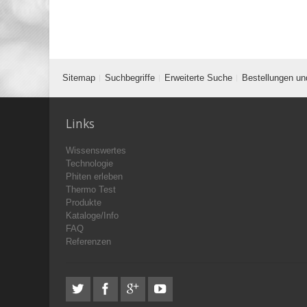
Sitemap
Suchbegriffe
Erweiterte Suche
Bestellungen un
Links
Wissenswertes
Technologie
Phiten erleben
Thermo Test
Produkte
Kataloge/Info
FAQ
Referenzen