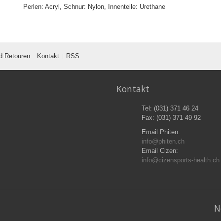
Perlen: Acryl, Schnur: Nylon, Innenteile: Urethane
d Retouren
Kontakt
RSS
Kontakt
Tel: (031) 371 46 24
Fax: (031) 371 49 92
Email Phiten:
info@phiten.ch
Email Cizen:
info@cizensports-health.ch
N