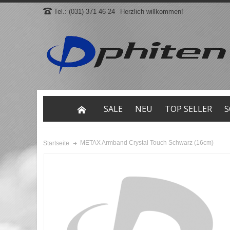
Tel.: (031) 371 46 24
Herzlich willkommen!
SALE
NEU
TOP SELLER
S
METAX Armband Crystal Touch Schwarz (16cm)
Startseite