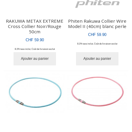
RAKUWA METAX EXTREME
Phiten Rakuwa Collier Wire
Cross Collier Noir/Rouge
Model II (40cm) blanc perle
50cm
CHF 59.90
CHF 59.90
8.1% taxe inclut
,
Coût de livraison
exclut
8.1% taxe inclut
,
Coût de livraison
exclut
Ajouter au panier
Ajouter au panier