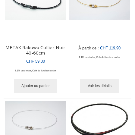
METAX Rakuwa Collier Noir
À partir de :
CHF 119.90
40-60cm
8.1% taxe inclut
,
Coût de livraison
exclut
CHF 59.00
8.1% taxe inclut
,
Coût de livraison
exclut
Ajouter au panier
Voir les détails