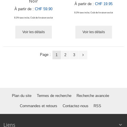
Noir
À partir de :
CHF 19.95
À partir de :
CHF 59.90
8.1% taxe inclut
,
Coût de livraison
exclut
8.1% taxe inclut
,
Coût de livraison
exclut
Voir les détails
Voir les détails
Page :
1
2
3
Plan du site
Termes de recherche
Recherche avancée
Commandes et retours
Contactez-nous
RSS
Liens