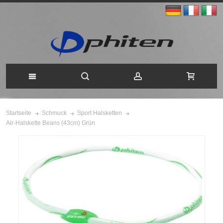
Startseite
Schmuck
Sport Halsketten
Air-Halskette Beans (43cm) Grün