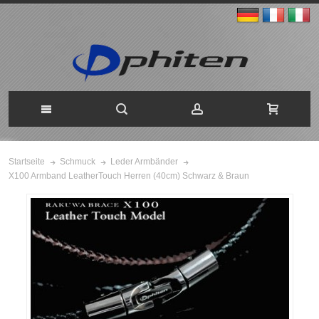
Startseite
Schmuck
Leder Armbänder
X100 Armband LeatherTouch Herren (40cm) Schwarz & Braun