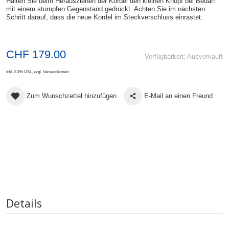
Halten Sie beim Herausziehen der Kordel den kleinen Knopf bei Bedarf
mit einem stumpfen Gegenstand gedrückt. Achten Sie im nächsten
Schritt darauf, dass die neue Kordel im Steckverschluss einrastet.
CHF 179.00
Verfügbarkeit:
Ausverkauft
Inkl. 8.1% USt.
,
zzgl.
Versandkosten
Zum Wunschzettel hinzufügen
E-Mail an einen Freund
Details