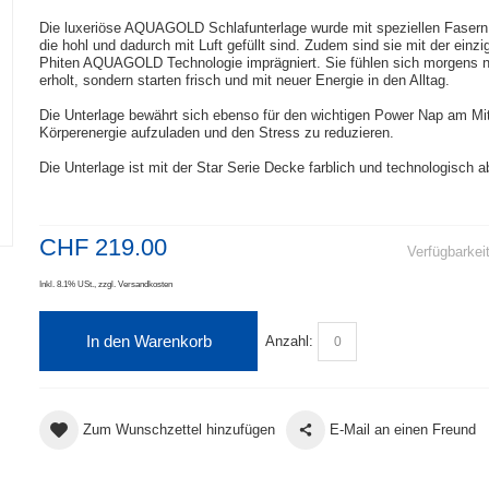
Die luxeriöse AQUAGOLD Schlafunterlage wurde mit speziellen Fasern g
die hohl und dadurch mit Luft gefüllt sind. Zudem sind sie mit der einzi
Phiten AQUAGOLD Technologie imprägniert. Sie fühlen sich morgens n
erholt, sondern starten frisch und mit neuer Energie in den Alltag.
Die Unterlage bewährt sich ebenso für den wichtigen Power Nap am Mi
Körperenergie aufzuladen und den Stress zu reduzieren.
Die Unterlage ist mit der Star Serie Decke farblich und technologisch 
CHF 219.00
Verfügbarkei
Inkl. 8.1% USt.
,
zzgl.
Versandkosten
In den Warenkorb
Anzahl:
Zum Wunschzettel hinzufügen
E-Mail an einen Freund