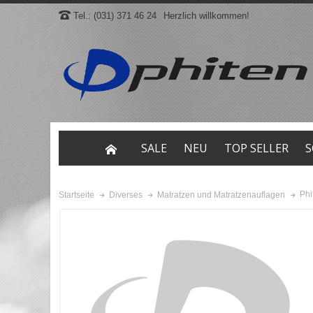
Tel.: (031) 371 46 24
Herzlich willkommen!
SALE
NEU
TOP SELLER
S
Phi
Startseite
Diverses
Matratzen und Matratzenauflagen