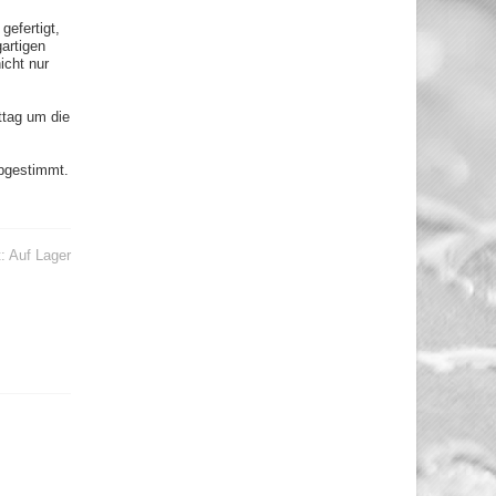
efertigt,
gartigen
icht nur
ttag um die
abgestimmt.
t:
Auf Lager