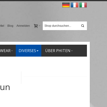
tel
Blog
Anmelden
 WEAR
DIVERSES
ÜBER PHITEN
aun