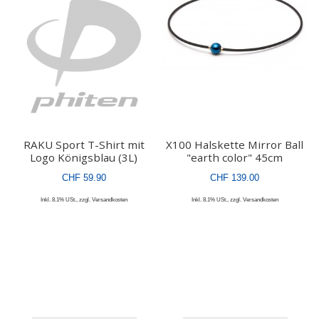
RAKU Sport T-Shirt mit
X100 Halskette Mirror Ball
Logo Königsblau (3L)
"earth color" 45cm
CHF 59.90
CHF 139.00
Inkl. 8.1% USt.
,
zzgl.
Versandkosten
Inkl. 8.1% USt.
,
zzgl.
Versandkosten