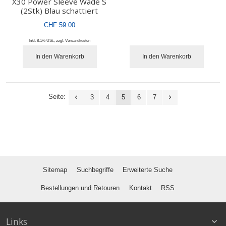
X30 Power Sleeve Wade S
(2Stk) Blau schattiert
CHF 59.00
Inkl. 8.1% USt.
,
zzgl.
Versandkosten
In den Warenkorb
In den Warenkorb
Seite:
3
4
5
6
7
Sitemap
Suchbegriffe
Erweiterte Suche
Bestellungen und Retouren
Kontakt
RSS
Links