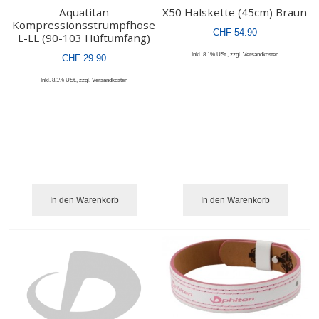
Aquatitan
X50 Halskette (45cm) Braun
Kompressionsstrumpfhose
CHF 54.90
L-LL (90-103 Hüftumfang)
Inkl. 8.1% USt.
,
zzgl.
Versandkosten
CHF 29.90
Inkl. 8.1% USt.
,
zzgl.
Versandkosten
In den Warenkorb
In den Warenkorb