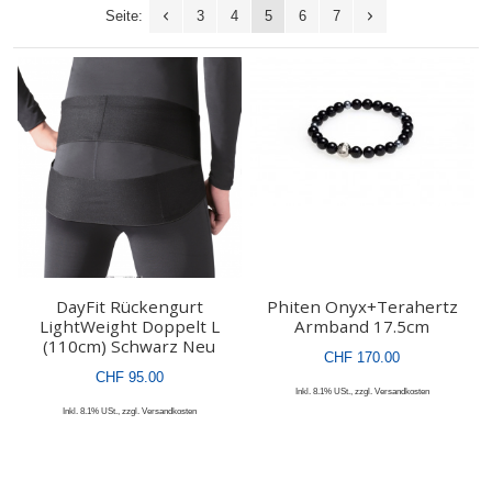
Seite:
3
4
5
6
7
DayFit Rückengurt
Phiten Onyx+Terahertz
LightWeight Doppelt L
Armband 17.5cm
(110cm) Schwarz Neu
CHF 170.00
CHF 95.00
Inkl. 8.1% USt.
,
zzgl.
Versandkosten
Inkl. 8.1% USt.
,
zzgl.
Versandkosten