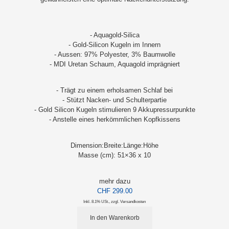
- Aquagold-Silica
- Gold-Silicon Kugeln im Innern
- Aussen: 97% Polyester, 3% Baumwolle
- MDI Uretan Schaum, Aquagold imprägniert
- Trägt zu einem erholsamen Schlaf bei
- Stützt Nacken- und Schulterpartie
- Gold Silicon Kugeln stimulieren 9 Akkupressurpunkte
- Anstelle eines herkömmlichen Kopfkissens
Dimension:Breite:Länge:Höhe
Masse (cm): 51×36 x 10
mehr dazu
CHF 299.00
Inkl. 8.1% USt.
,
zzgl.
Versandkosten
In den Warenkorb