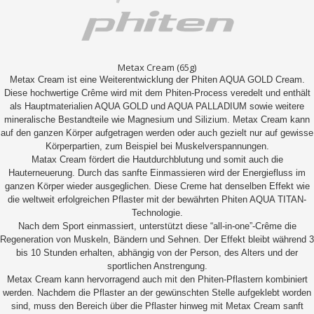
Metax Cream (65g)
Metax Cream ist eine Weiterentwicklung der Phiten AQUA GOLD Cream.
Diese hochwertige Crême wird mit dem Phiten-Process veredelt und enthält
als Hauptmaterialien AQUA GOLD und AQUA PALLADIUM sowie weitere
mineralische Bestandteile wie Magnesium und Silizium. Metax Cream kann
auf den ganzen Körper aufgetragen werden oder auch gezielt nur auf gewisse
Körperpartien, zum Beispiel bei Muskelverspannungen.
Matax Cream fördert die Hautdurchblutung und somit auch die
Hauterneuerung. Durch das sanfte Einmassieren wird der Energiefluss im
ganzen Körper wieder ausgeglichen. Diese Creme hat denselben Effekt wie
die weltweit erfolgreichen Pflaster mit der bewährten Phiten AQUA TITAN-
Technologie.
Nach dem Sport einmassiert, unterstützt diese “all-in-one”-Crême die
Regeneration von Muskeln, Bändern und Sehnen. Der Effekt bleibt während 3
bis 10 Stunden erhalten, abhängig von der Person, des Alters und der
sportlichen Anstrengung.
Metax Cream kann hervorragend auch mit den Phiten-Pflastern kombiniert
werden. Nachdem die Pflaster an der gewünschten Stelle aufgeklebt worden
sind, muss den Bereich über die Pflaster hinweg mit Metax Cream sanft