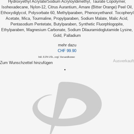
Hydroxyethyl Acrylate/Sodium Acryloyldimethyl, Taurate Copolymer,
Isohexadecane, Nylon-12, Citrus Aurantium, Amare (Bitter Orange) Peel Oil,
Ethoxydiglycol, Polysorbate 60, Methylparaben, Phenoxyethanol. Tocopheryl
Acetate, Mica, Tourmaline, Propylparaben, Sodium Malate, Malic Acid,
Pentasodium Pentetate, Butylparaben, Synthetic Fluorphlogopite,
Ethylparaben, Magnesium Carbonate, Sodium Dilauramidoglutamide Lysine,
Gold, Palladium
mehr dazu
CHF 99.90
Inkl. 8.1% USt.
,
zzgl.
Versandkosten
Ausverkauft
Zum Wunschzettel hinzufügen