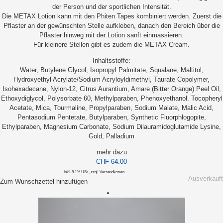
der Person und der sportlichen Intensität.
Die METAX Lotion kann mit den Phiten Tapes kombiniert werden. Zuerst die
Pflaster an der gewünschten Stelle aufkleben, danach den Bereich über die
Pflaster hinweg mit der Lotion sanft einmassieren.
Für kleinere Stellen gibt es zudem die METAX Cream.
Inhaltsstoffe:
Water, Butylene Glycol, Isopropyl Palmitate, Squalane, Maltitol,
Hydroxyethyl Acrylate/Sodium Acryloyldimethyl, Taurate Copolymer,
Isohexadecane, Nylon-12, Citrus Aurantium, Amare (Bitter Orange) Peel Oil,
Ethoxydiglycol, Polysorbate 60, Methylparaben, Phenoxyethanol. Tocopheryl
Acetate, Mica, Tourmaline, Propylparaben, Sodium Malate, Malic Acid,
Pentasodium Pentetate, Butylparaben, Synthetic Fluorphlogopite,
Ethylparaben, Magnesium Carbonate, Sodium Dilauramidoglutamide Lysine,
Gold, Palladium
mehr dazu
CHF 64.00
Inkl. 8.1% USt.
,
zzgl.
Versandkosten
Ausverkauft
Zum Wunschzettel hinzufügen