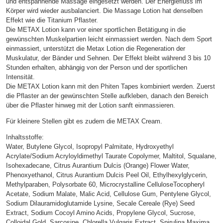
und entspannende Massage eingesetzt werden. Der Energiefluss im
Körper wird wieder ausbalanciert. Die Massage Lotion hat denselben
Effekt wie die Titanium Pflaster.
Die METAX Lotion kann vor einer sportlichen Betätigung in die
gewünschten Muskelpartien leicht einmassiert werden. Nach dem Sport
einmassiert, unterstützt die Metax Lotion die Regeneration der
Muskulatur, der Bänder und Sehnen. Der Effekt bleibt während 3 bis 10
Stunden erhalten, abhängig von der Person und der sportlichen
Intensität.
Die METAX Lotion kann mit den Phiten Tapes kombiniert werden. Zuerst
die Pflaster an der gewünschten Stelle aufkleben, danach den Bereich
über die Pflaster hinweg mit der Lotion sanft einmassieren.
Für kleinere Stellen gibt es zudem die METAX Cream.
Inhaltsstoffe:
Water, Butylene Glycol, Isopropyl Palmitate, Hydroxyethyl
Acrylate/Sodium Acryloyldimethyl Taurate Copolymer, Maltitol, Squalane,
Isohexadecane, Citrus Aurantium Dulcis (Orange) Flower Water,
Phenoxyethanol, Citrus Aurantium Dulcis Peel Oil, Ethylhexylglycerin,
Methylparaben, Polysorbate 60, Microcrystalline CelluloseTocopheryl
Acetate, Sodium Malate, Malic Acid, Cellulose Gum, Pentylene Glycol,
Sodium Dilauramidoglutamide Lysine, Secale Cereale (Rye) Seed
Extract, Sodium Cocoyl Amino Acids, Propylene Glycol, Sucrose,
Colloidal Gold, Sarcosine, Chlorella Vulgaris Extract, Spirulina Maxima