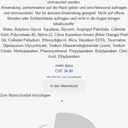
einmassiert werden.
Anwendung: portionsweise auf die Hand geben und anschliessend auftragen
und einmassieren. Nur für äussere Anwendung geeignet. Nicht auf offene
Wunden oder Schleimhäute auftragen und nicht in die Augen bringen.
Inhaltsstoffe:
Water, Butylene Glycol, Squalane, Glycerin, Isopropyl Palmitate, Colloidal
Gold, Polysorbate 80, Nylon-12, Citrus Aurantium Amara (Bitter Orange) Peel
Oil, Colloidal Palladium, Ethoxydiglycol, Mica, Disodium EDTA, Tourmaline,
Dipotassium Glycyrrhizate, Sodium Dilauramidoglutamide Lysine, Sodium
Citrate, Methylparaben, Phenoxyethanol, Propylparaben, Butylparaben, Citric
Acid, Ethylparaben
mehr dazu
CHF 34.90
Inkl. 8.1% USt.
,
zzgl.
Versandkosten
In den Warenkorb
Zum Wunschzettel hinzufügen