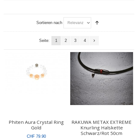
entfernen
Sortieren nach
Seite:
1
2
3
4
Phiten Aura Crystal Ring
RAKUWA METAX EXTREME
Gold
Knurling Halskette
Schwarz/Rot 50cm
CHF 79.90