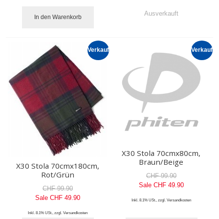
Ausverkauft
In den Warenkorb
Verkauf
Verkauf
X30 Stola 70cmx80cm,
Braun/Beige
X30 Stola 70cmx180cm,
Rot/Grün
CHF 99.90
Sale
CHF 49.90
CHF 99.90
Sale
CHF 49.90
Inkl. 8.1% USt.
,
zzgl.
Versandkosten
Inkl. 8.1% USt.
,
zzgl.
Versandkosten