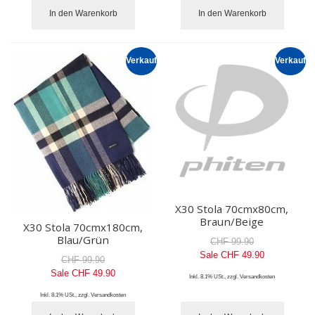
In den Warenkorb
In den Warenkorb
Verkauf
Verkauf
X30 Stola 70cmx80cm,
Braun/Beige
X30 Stola 70cmx180cm,
Blau/Grün
CHF 99.90
Sale
CHF 49.90
CHF 99.90
Sale
CHF 49.90
Inkl. 8.1% USt.
,
zzgl.
Versandkosten
Inkl. 8.1% USt.
,
zzgl.
Versandkosten