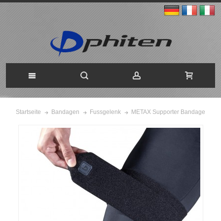
METAX Supporter Bandage
Startseite
Bandagen
Fussgelenk