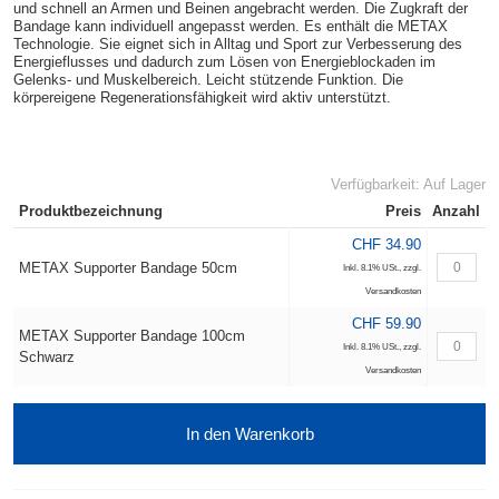
und schnell an Armen und Beinen angebracht werden. Die Zugkraft der
Bandage kann individuell angepasst werden. Es enthält die METAX
Technologie. Sie eignet sich in Alltag und Sport zur Verbesserung des
Energieflusses und dadurch zum Lösen von Energieblockaden im
Gelenks- und Muskelbereich. Leicht stützende Funktion. Die
körpereigene Regenerationsfähigkeit wird aktiv unterstützt.
Verfügbarkeit:
Auf Lager
Produktbezeichnung
Preis
Anzahl
CHF 34.90
METAX Supporter Bandage 50cm
Inkl. 8.1% USt.
,
zzgl.
Versandkosten
CHF 59.90
METAX Supporter Bandage 100cm
Inkl. 8.1% USt.
,
zzgl.
Schwarz
Versandkosten
In den Warenkorb