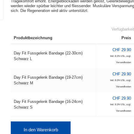
Tragekomfort erhöht. Energieblockaden werden gelöst, Gelenkbewegu
werden wieder spürbar leichter und fliessender. Muskuläre Verspannun
sich. Die Regeneration wird aktiv unterstützt.
Verfügbarkei
Produktbezeichnung
Preis
CHF 29.90
Day Fit Fussgelenk Bandage (22-30cm)
Inkl. 8.1% USt.
,
zzgl.
Schwarz L
Versandkosten
CHF 29.90
Day Fit Fussgelenk Bandage (19-27cm)
Inkl. 8.1% USt.
,
zzgl.
Schwarz M
Versandkosten
CHF 29.90
Day Fit Fussgelenk Bandage (16-24cm)
Inkl. 8.1% USt.
,
zzgl.
Schwarz S
Versandkosten
In den Warenkorb