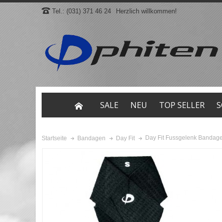
Tel.: (031) 371 46 24
Herzlich willkommen!
SALE
NEU
TOP SELLER
S
Day Fit Fussgelenk Bandag
Startseite
Bandagen
Day Fit