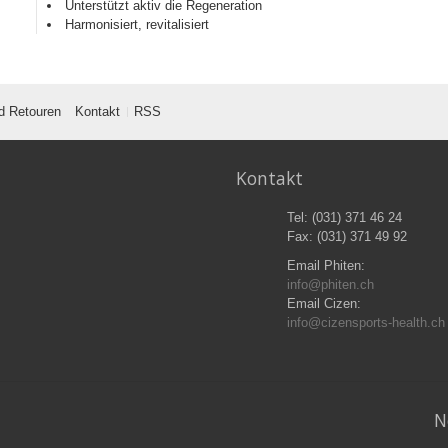
Unterstützt aktiv die Regeneration
Harmonisiert, revitalisiert
d Retouren
Kontakt
RSS
Kontakt
Tel: (031) 371 46 24
Fax: (031) 371 49 92
Email Phiten:
info@phiten.ch
Email Cizen:
info@cizensports-health.ch
N