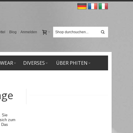
tel
Blog
Anmelden
 WEAR
DIVERSES
ÜBER PHITEN
age
. Sie
 sich zum
. Das