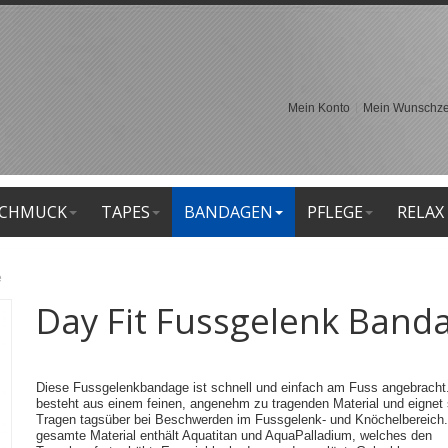
Mein Konto
Mein Wunschzet
CHMUCK
TAPES
BANDAGEN
PFLEGE
RELAX
e
Day Fit Fussgelenk Band
Diese Fussgelenkbandage ist schnell und einfach am Fuss angebracht
besteht aus einem feinen, angenehm zu tragenden Material und eignet
Tragen tagsüber bei Beschwerden im Fussgelenk- und Knöchelbereich
gesamte Material enthält Aquatitan und AquaPalladium, welches den