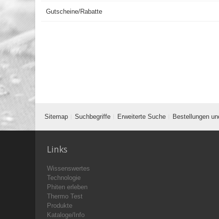
Gutscheine/Rabatte
Sitemap
Suchbegriffe
Erweiterte Suche
Bestellungen un
Links
Wissenswertes
Technologie
Phiten erleben
Thermo Test
Produkte
Kataloge/Info