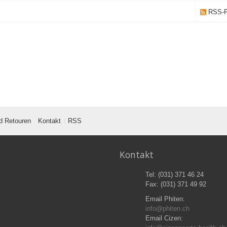
RSS-F
d Retouren
Kontakt
RSS
Kontakt
Tel: (031) 371 46 24
Fax: (031) 371 49 92
Email Phiten:
info@phiten.ch
Email Cizen: