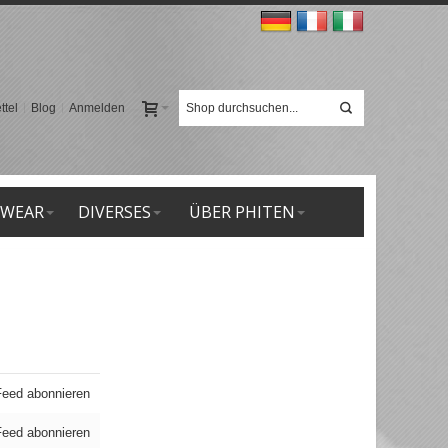
tel
Blog
Anmelden
 WEAR
DIVERSES
ÜBER PHITEN
eed abonnieren
eed abonnieren