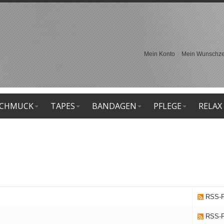
Mein Konto
Mein Wunschzet
CHMUCK
TAPES
BANDAGEN
PFLEGE
RELAX
RSS-F
RSS-F