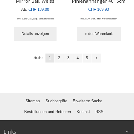
Mirror Ball, Weiss
Pinienanhänger 40+5cm
Ab:
CHF 139.00
CHF 169.90
Inkl. 8.1% USt.
,
zzgl.
Versandkosten
Inkl. 8.1% USt.
,
zzgl.
Versandkosten
Details anzeigen
In den Warenkorb
Seite:
1
2
3
4
5
Sitemap
Suchbegriffe
Erweiterte Suche
Bestellungen und Retouren
Kontakt
RSS
Links