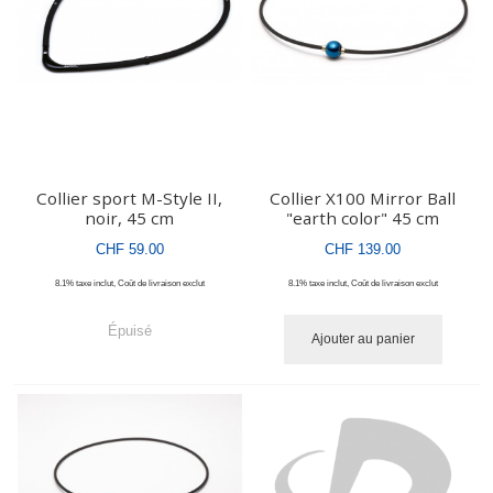
Collier sport M-Style II,
Collier X100 Mirror Ball
noir, 45 cm
"earth color" 45 cm
CHF 59.00
CHF 139.00
8.1% taxe inclut
,
Coût de livraison
exclut
8.1% taxe inclut
,
Coût de livraison
exclut
Épuisé
Ajouter au panier