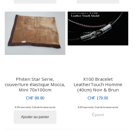
Phiten Star Serie,
X100 Bracelet
couverture élastique Mocca,
LeatherTouch Homme
Mini 70x100cm
(40cm) Noir & Brun
CHF 89.90
CHF 179.00
8.1% taxe inclut
,
Coût de livraison
exclut
8.1% taxe inclut
,
Coût de livraison
exclut
Épuisé
Ajouter au panier