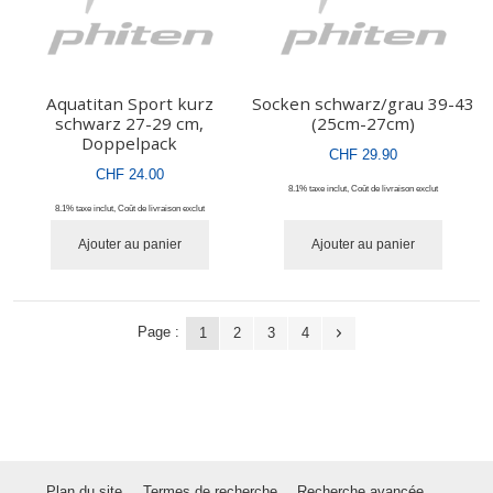
Aquatitan Sport kurz
Socken schwarz/grau 39-43
schwarz 27-29 cm,
(25cm-27cm)
Doppelpack
CHF 29.90
CHF 24.00
8.1% taxe inclut
,
Coût de livraison
exclut
8.1% taxe inclut
,
Coût de livraison
exclut
Ajouter au panier
Ajouter au panier
Page :
1
2
3
4
Plan du site
Termes de recherche
Recherche avancée