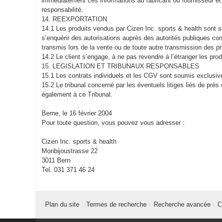
immédiatement ces informations au fabricant ou fournisseur et e
responsabilité.
14. REEXPORTATION
14.1 Les produits vendus par Cizen Inc. sports & health sont 
s’enquérir des autorisations auprès des autorités publiques co
transmis lors de la vente ou de toute autre transmission des pr
14.2 Le client s’engage, à ne pas revendre à l’étranger les prod
15. LEGISLATION ET TRIBUNAUX RESPONSABLES
15.1 Les contrats individuels et les CGV sont soumis exclusiv
15.2 Le tribunal concerné par les éventuels litiges liés de prè
également à ce Tribunal.
Berne, le 16 février 2004
Pour toute question, vous pouvez vous adresser :
Cizen Inc. sports & health
Monbijoustrasse 22
3011 Bern
Tel. 031 371 46 24
Plan du site
Termes de recherche
Recherche avancée
C