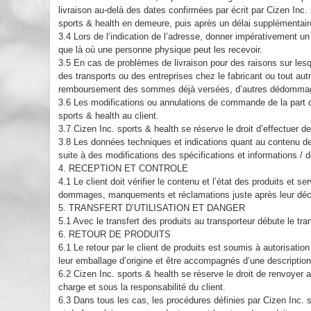
livraison au-delà des dates confirmées par écrit par Cizen Inc. 
sports & health en demeure, puis après un délai supplément
3.4 Lors de l’indication de l’adresse, donner impérativement un
que là où une personne physique peut les recevoir.
3.5 En cas de problèmes de livraison pour des raisons sur les
des transports ou des entreprises chez le fabricant ou tout aut
remboursement des sommes déjà versées, d’autres dédomma
3.6 Les modifications ou annulations de commande de la part d
sports & health au client.
3.7 Cizen Inc. sports & health se réserve le droit d’effectuer d
3.8 Les données techniques et indications quant au contenu de
suite à des modifications des spécifications et informations 
4. RECEPTION ET CONTROLE
4.1 Le client doit vérifier le contenu et l’état des produits et 
dommages, manquements et réclamations juste après leur déco
5. TRANSFERT D’UTILISATION ET DANGER
5.1 Avec le transfert des produits au transporteur débute le tran
6. RETOUR DE PRODUITS
6.1 Le retour par le client de produits est soumis à autorisation
leur emballage d’origine et être accompagnés d’une descriptio
6.2 Cizen Inc. sports & health se réserve le droit de renvoyer a
charge et sous la responsabilité du client.
6.3 Dans tous les cas, les procédures définies par Cizen Inc. s