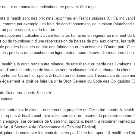
r ou sur de mauvaises indications ne peuvent être repris.
orts & health sont des prix nets, exprimés en Francs suisses (CHF), incluant 
es, comme par exemple, les frais de conditionnement, de livraison (Marchandise
r un poste séparé, sur la facture.
tématiquement calculés suivant les listes tarifaires en vigueur au moment de 
t ou du fournisseur, d’une répercussion de baisse de prix aux clients, les tari
le pour les hausses de prix des fabricants ou fournisseurs. D’autre part, Cizen
ix des produits de la boutique en ligne restent sous réserve d’erreurs lors de 
ealth a le droit, sans autre relance, de retenir tout ou partie des livraisons u
nt d’une telle retenue de livraison sont exclusivement à la charge du client
impartis par Cizen Inc. sports & health ou ne donne pas l’assurance du paieme
a également le droit de faire valoir le Droit Général du Code des Obligation
 de Cizen Inc. sports & health.
de retenue.
’ils sont chez le client – demeurent la propriété de Cizen Inc. sports & health
. sports & health peut faire valoir son droit de réserve de propriété conform
ient s’engage, sur demande de Cizen Inc. sports & health, à retourner immédia
voir Art. 4 Section 4 de l’Ordonnance du Tribunal Fédéral).
obligation de conserver les produits livrés par Cizen Inc. sports & health en l’é