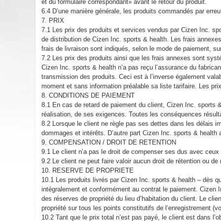
et du formulaire correspondant» avant le retour du produit.
6.4 D’une manière générale, les produits commandés par erreu
7. PRIX
7.1 Les prix des produits et services vendus par Cizen Inc. sp
de distribution de Cizen Inc. sports & health. Les frais annex
frais de livraison sont indiqués, selon le mode de paiement, su
7.2 Les prix des produits ainsi que les frais annexes sont sys
Cizen Inc. sports & health n’a pas reçu l’assurance du fabrican
transmission des produits. Ceci est à l’inverse également valab
moment et sans information préalable sa liste tarifaire. Les pr
8. CONDITIONS DE PAIEMENT
8.1 En cas de retard de paiement du client, Cizen Inc. sports & h
réalisation, de ses exigences. Toutes les conséquences résulta
8.2 Lorsque le client ne règle pas ses dettes dans les délais 
dommages et intérêts. D’autre part Cizen Inc. sports & health 
9. COMPENSATION / DROIT DE RETENTION
9.1 Le client n’a pas le droit de compenser ses dus avec ceux
9.2 Le client ne peut faire valoir aucun droit de rétention ou 
10. RESERVE DE PROPRIETE
10.1 Les produits livrés par Cizen Inc. sports & health – dès qu
intégralement et conformément au contrat le paiement. Cizen Inc
des réserves de propriété du lieu d’habitation du client. Le cl
propriété sur tous les points constitutifs de l’enregistrement (
10.2 Tant que le prix total n’est pas payé, le client est dans l’