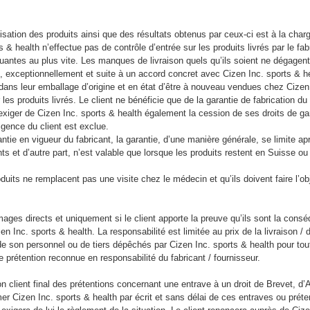
ilisation des produits ainsi que des résultats obtenus par ceux-ci est à la charge
s & health n’effectue pas de contrôle d’entrée sur les produits livrés par le fa
uantes au plus vite. Les manques de livraison quels qu’ils soient ne dégagent
, exceptionnellement et suite à un accord concret avec Cizen Inc. sports & heal
ans leur emballage d’origine et en état d’être à nouveau vendues chez Cizen
les produits livrés. Le client ne bénéficie que de la garantie de fabrication du
t exiger de Cizen Inc. sports & health également la cession de ses droits de gar
exigence du client est exclue.
ntie en vigueur du fabricant, la garantie, d’une manière générale, se limite ap
et d’autre part, n’est valable que lorsque les produits restent en Suisse ou d
duits ne remplacent pas une visite chez le médecin et qu’ils doivent faire l’o
ges directs et uniquement si le client apporte la preuve qu’ils sont la consé
n Inc. sports & health. La responsabilité est limitée au prix de la livraison
, de son personnel ou de tiers dépêchés par Cizen Inc. sports & health pour 
te prétention reconnue en responsabilité du fabricant / fournisseur.
 son client final des prétentions concernant une entrave à un droit de Brevet, d
mer Cizen Inc. sports & health par écrit et sans délai de ces entraves ou préte