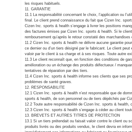
les risques habituels.
11. GARANTIE
11.1 La responsabilité concernant le choix, l’application ou l’ut
final. Le client prend connaissance du fait que Cizen Inc. sport
Cizen Inc. sports & health s’engage à livrer les positions manq
des factures émises par Cizen Inc. sports & health. Si le client
remboursement qu’après le retour constaté des marchandises d
11.2 Cizen Inc. sports & health ne délivre aucune garantie pour 
ce dernier ou d’un tiers désigné par le fabricant. Le client peu
valoir par le client à sa charge et à ses risques. Toute autre 
11.3 Le client reconnaît que, en fonction des conditions de gara
amélioration ou un échange des produits défectueux / manquants 
tentatives de réparation par des tiers.
11.4 Cizen Inc. sports & health informe ses clients que ses pro
problèmes de santé graves.
12. RESPONSABILITE
12.1 Cizen Inc. sports & health n’est responsable que de domma
sports & health, de son personnel ou de tiers dépêchés par Cize
12.2 Toute autre responsabilité de Cizen Inc. sports & health
12.3 Cizen Inc. sports & health s’engage à céder au client tou
13. BREVETS ET AUTRES TITRES DE PROTECTION
13.1 Si un tiers prétendait ou faisait valoir contre le client ou
produits livrés ou des produits vendus, le client devra en infor