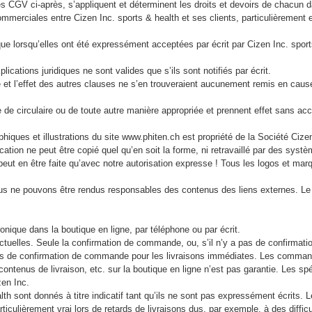
GV ci-après, s’appliquent et déterminent les droits et devoirs de chacun dan
ommerciales entre Cizen Inc. sports & health et ses clients, particulièrement 
ue lorsqu’elles ont été expressément acceptées par écrit par Cizen Inc. sports
ications juridiques ne sont valides que s’ils sont notifiés par écrit.
ité et l’effet des autres clauses ne s’en trouveraient aucunement remis en cau
e de circulaire ou de toute autre manière appropriée et prennent effet sans ac
phiques et illustrations du site www.phiten.ch est propriété de la Société Cizen
cation ne peut être copié quel qu’en soit la forme, ni retravaillé par des systè
e peut en être faite qu’avec notre autorisation expresse ! Tous les logos et ma
ous ne pouvons être rendus responsables des contenus des liens externes. Le 
nique dans la boutique en ligne, par téléphone ou par écrit.
actuelles. Seule la confirmation de commande, ou, s’il n’y a pas de confirmat
as de confirmation de commande pour les livraisons immédiates. Les commandes
contenus de livraison, etc. sur la boutique en ligne n’est pas garantie. Les spé
izen Inc.
lth sont donnés à titre indicatif tant qu’ils ne sont pas expressément écrits. 
iculièrement vrai lors de retards de livraisons dus, par exemple, à des diffic