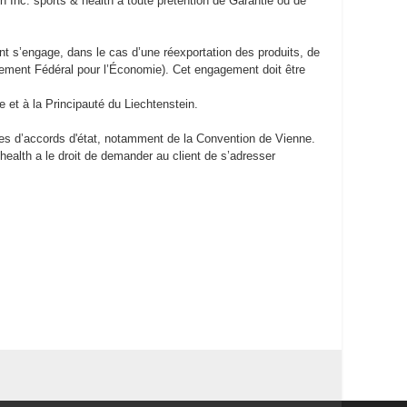
n Inc. sports & health à toute prétention de Garantie ou de
t s’engage, dans le cas d’une réexportation des produits, de
rtement Fédéral pour l’Économie). Cet engagement doit être
isse et à la Principauté du Liechtenstein.
sues d’accords d'état, notamment de la Convention de Vienne.
health a le droit de demander au client de s’adresser