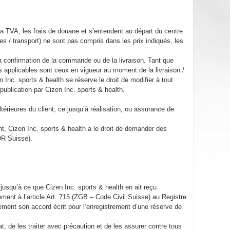
la TVA, les frais de douane et s’entendent au départ du centre
s / transport) ne sont pas compris dans les prix indiqués, les
la confirmation de la commande ou de la livraison. Tant que
fs applicables sont ceux en vigueur au moment de la livraison /
 Inc. sports & health se réserve le droit de modifier à tout
la publication par Cizen Inc. sports & health.
ltérieures du client, ce jusqu’à réalisation, ou assurance de
.
nt, Cizen Inc. sports & health a le droit de demander des
s (OR Suisse).
 jusqu’à ce que Cizen Inc. sports & health en ait reçu
ément à l’article Art. 715 (ZGB – Code Civil Suisse) au Registre
tement son accord écrit pour l’enregistrement d’une réserve de
tat, de les traiter avec précaution et de les assurer contre tous