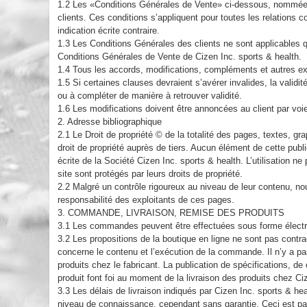
1.2 Les «Conditions Générales de Vente» ci-dessous, nommées C
clients. Ces conditions s’appliquent pour toutes les relations c
indication écrite contraire.
1.3 Les Conditions Générales des clients ne sont applicables q
Conditions Générales de Vente de Cizen Inc. sports & health.
1.4 Tous les accords, modifications, compléments et autres expl
1.5 Si certaines clauses devraient s’avérer invalides, la valid
ou à compléter de manière à retrouver validité.
1.6 Les modifications doivent être annoncées au client par voi
2. Adresse bibliographique
2.1 Le Droit de propriété © de la totalité des pages, textes, gra
droit de propriété auprès de tiers. Aucun élément de cette publi
écrite de la Société Cizen Inc. sports & health. L’utilisation n
site sont protégés par leurs droits de propriété.
2.2 Malgré un contrôle rigoureux au niveau de leur contenu, n
responsabilité des exploitants de ces pages.
3. COMMANDE, LIVRAISON, REMISE DES PRODUITS
3.1 Les commandes peuvent être effectuées sous forme électro
3.2 Les propositions de la boutique en ligne ne sont pas contr
concerne le contenu et l’exécution de la commande. Il n’y a p
produits chez le fabricant. La publication de spécifications, de 
produit font foi au moment de la livraison des produits chez C
3.3 Les délais de livraison indiqués par Cizen Inc. sports & hea
niveau de connaissance, cependant sans garantie. Ceci est part