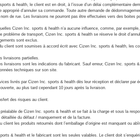
sports & health, le client est en droit, à l’issue d’un délai complémentaire d
aire approprié d’annuler sa commande. Toute autre demande de dédommagemen
 nom de rue. Les livraisons ne pourront pas être effectuées vers des boites p
quelles Cizen Inc. sports & health n’a aucune influence, comme, par exemple
re problème de transport, Cizen Inc. sports & health se réserve le droit d’ann
gements sont exclus.
u client sont soumises à accord écrit avec Cizen Inc. sports & health, les c
es livraisons partielles.
s livraisons sont les indications du fabricant. Sauf erreur, Cizen Inc. sport
/ données techniques sur son site.
services livrés par Cizen Inc. sports & health dès leur réception et déclarer par
uverte, au plus tard cependant 10 jours après la livraison.
sfert des risques au client.
 préalable de Cizen Inc. sports & health et se fait à la charge et sous la respo
n détaillée du défaut / manquement et de la facture.
u client les produits retournés dont l’emballage d’origine est manquant ou abîm
ports & health et le fabricant sont les seules valables. Le client doit s’enqué