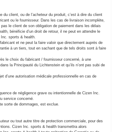
 du client, ou de l’acheteur du produit, c’est à dire du client
bricant ou le fournisseur. Dans les cas de livraison incomplète,
 pas le client de son obligation de paiement dans les délais
th, bénéficie d’un droit de retour, il ne peut en attendre le
 Inc. sports & health.
 fabricant et ne peut la faire valoir que directement auprès de
antie à un tiers, tout en sachant que de tels droits sont à faire
rès le choix du fabricant / fournisseur concerné, à une
ans la Principauté du Lichtenstein et qu’ils n’ont pas subi de
bjet d’une autorisation médicale professionnelle en cas de
quence de négligence grave ou intentionnelle de Cizen Inc.
 / du service concerné.
toute sorte de dommages, est exclue.
’Auteur ou tout autre titre de protection commerciale, pour des
ntions. Cizen Inc. sports & health transmettra alors