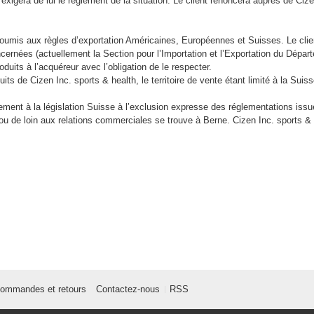
xigera de lui le règlement de la situation. Le client renoncera auprès de Cize
soumis aux règles d’exportation Américaines, Européennes et Suisses. Le clien
ncernées (actuellement la Section pour l’Importation et l’Exportation du Dépa
oduits à l’acquéreur avec l’obligation de le respecter.
uits de Cizen Inc. sports & health, le territoire de vente étant limité à la Su
ement à la législation Suisse à l’exclusion expresse des réglementations is
s ou de loin aux relations commerciales se trouve à Berne. Cizen Inc. sports & 
ommandes et retours
Contactez-nous
RSS